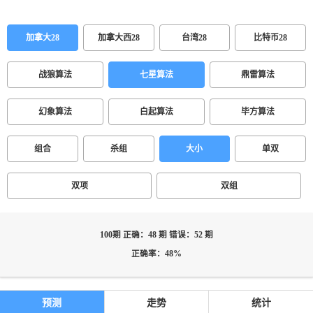
加拿大28
加拿大西28
台湾28
比特币28
战狼算法
七星算法
鼎雷算法
幻象算法
白起算法
毕方算法
组合
杀组
大小
单双
双项
双组
100期 正确：48 期 错误：52 期
正确率：48%
预测
走势
统计