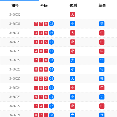
期号
号码
预测
结果
3466032
---
大
---
双
3466031
7
7
9
23
小
错
3466030
3
4
9
16
大
中
3466029
3
3
5
11
小
中
3466028
4
0
7
11
小
中
3466027
2
1
0
03
大
错
3466026
8
6
0
14
小
错
3466025
0
3
5
08
大
错
3466024
1
8
2
11
小
中
3466023
9
7
8
24
小
错
3466022
7
4
1
12
小
中
3466021
0
7
1
08
大
错