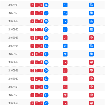
3465969
6
1
9
16
小
错
3465968
8
7
7
22
小
错
3465967
2
4
4
10
大
错
3465966
5
5
5
15
小
错
3465965
4
5
7
16
大
中
3465964
2
3
8
13
大
错
3465963
4
0
7
11
大
错
3465962
8
4
4
16
大
中
3465961
0
3
3
06
小
中
3465960
4
2
7
13
小
中
3465959
3
4
5
12
小
中
3465958
8
2
7
17
大
中
3465957
9
7
5
21
大
中