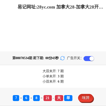
易记网址:28yc.com 加拿大28-加拿大28开奖结果预测官网|pc走势最新预测_专注研究!
第
08070534
期 距下期:
00
分
42
秒
广告开关：
大双
未开:
7
期
小单
未开:
3
期
小双
未开:
6
期
7
6
8
21
大
单
咪牌
+
+
=
-