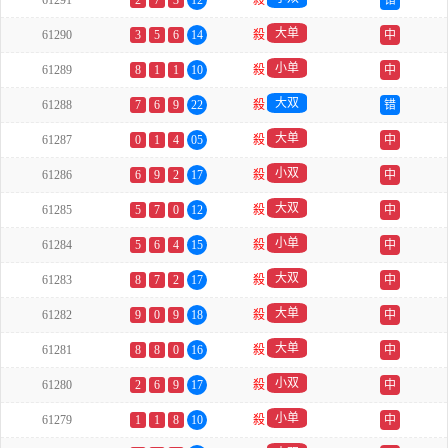
61291
2
7
3
12
殺
错
大单
61290
3
5
6
14
殺
中
小单
61289
8
1
1
10
殺
中
大双
61288
7
6
9
22
殺
错
大单
61287
0
1
4
05
殺
中
小双
61286
6
9
2
17
殺
中
大双
61285
5
7
0
12
殺
中
小单
61284
5
6
4
15
殺
中
大双
61283
8
7
2
17
殺
中
大单
61282
9
0
9
18
殺
中
大单
61281
8
8
0
16
殺
中
小双
61280
2
6
9
17
殺
中
小单
61279
1
1
8
10
殺
中