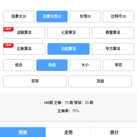
加拿大28
加拿大西28
台湾28
比特币28
战狼算法
七星算法
鼎雷算法
幻象算法
白起算法
毕方算法
组合
杀组
大小
单双
双项
双组
100期 正确：75 期 错误：25 期
正确率：75%
预测
走势
统计