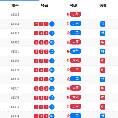
期号
号码
预测
结果
小单
61315
---
殺
---
小单
61314
6
7
0
13
殺
错
小单
61313
6
4
1
11
殺
错
大双
61312
2
2
2
06
殺
中
大单
61311
8
9
0
17
殺
错
大双
61310
4
8
0
12
殺
中
小单
61309
1
4
3
08
殺
中
小单
61308
0
1
6
07
殺
错
大双
61307
3
5
2
10
殺
中
大双
61306
6
1
8
15
殺
中
小单
61305
2
7
7
16
殺
中
小单
61304
5
1
1
07
殺
错