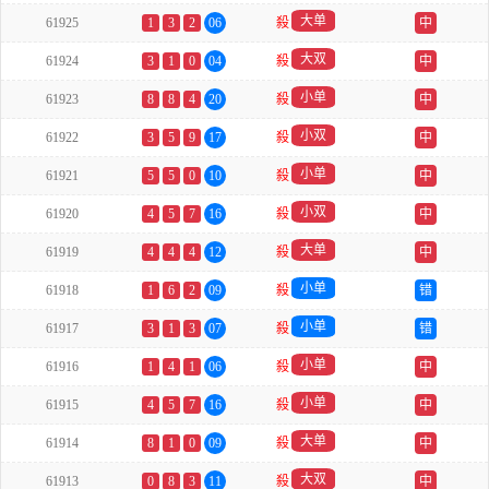
大单
61925
1
3
2
06
殺
中
大双
61924
3
1
0
04
殺
中
小单
61923
8
8
4
20
殺
中
小双
61922
3
5
9
17
殺
中
小单
61921
5
5
0
10
殺
中
小双
61920
4
5
7
16
殺
中
大单
61919
4
4
4
12
殺
中
小单
61918
1
6
2
09
殺
错
小单
61917
3
1
3
07
殺
错
小单
61916
1
4
1
06
殺
中
小单
61915
4
5
7
16
殺
中
大单
61914
8
1
0
09
殺
中
大双
61913
0
8
3
11
殺
中