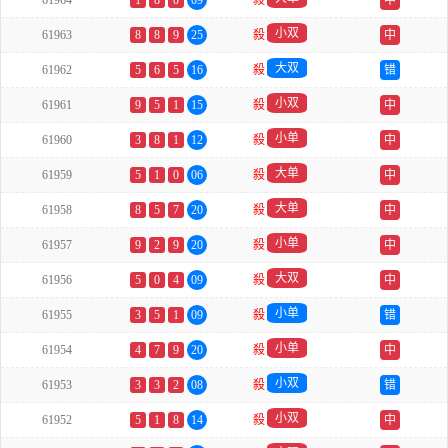
61964
1
8
0
09
殺
中
小双
61963
8
8
9
25
殺
中
大双
61962
5
6
5
16
殺
错
小双
61961
9
5
1
15
殺
中
小单
61960
3
8
1
12
殺
中
大单
61959
5
1
0
06
殺
中
大单
61958
8
5
7
20
殺
中
小单
61957
9
2
9
20
殺
中
大双
61956
5
0
4
09
殺
中
小单
61955
3
5
1
09
殺
错
小单
61954
4
7
9
20
殺
中
小双
61953
3
3
2
08
殺
错
小双
61952
5
1
8
14
殺
中