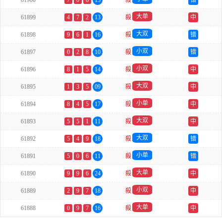
61900
7
0
6
13
殺
错
大单
61899
4
7
2
13
殺
中
大双
61898
9
6
1
16
殺
错
小双
61897
0
2
8
10
殺
错
小双
61896
8
1
5
14
殺
中
大双
61895
1
3
5
09
殺
中
小单
61894
8
4
5
17
殺
中
大双
61893
5
5
1
11
殺
中
大双
61892
5
4
9
18
殺
错
小单
61891
5
0
6
11
殺
错
大单
61890
9
9
6
24
殺
中
小双
61889
2
9
7
18
殺
中
大单
61888
0
9
7
16
殺
中