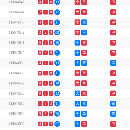
115044545
4
9
0
13
小
单
中
115044544
2
7
8
17
大
单
中
115044543
4
3
4
11
小
双
中
115044542
3
2
3
08
小
单
中
115044541
6
2
8
16
小
双
中
115044540
8
4
9
21
小
单
中
115044539
4
2
7
13
大
双
错
115044538
8
3
0
11
小
单
中
115044537
8
7
4
19
大
单
中
115044536
0
5
7
12
大
双
中
115044535
1
7
3
11
大
双
错
115044534
5
8
7
20
小
单
错
115044533
4
1
2
07
大
单
中