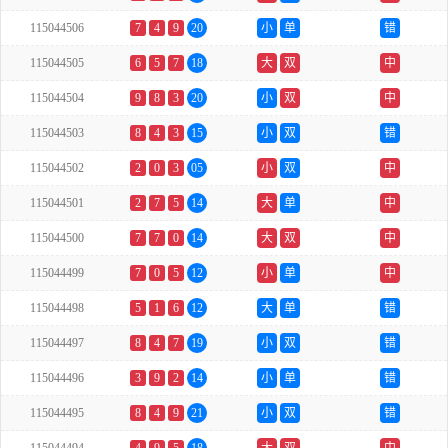
115044506
7
4
9
20
小
单
错
115044505
6
5
7
18
大
双
中
115044504
9
8
3
20
小
双
中
115044503
8
4
3
15
小
双
错
115044502
2
0
3
05
小
双
中
115044501
2
7
5
14
大
单
中
115044500
7
7
0
14
大
双
中
115044499
7
0
5
12
小
单
中
115044498
5
1
6
12
大
单
错
115044497
8
4
7
19
小
双
错
115044496
3
9
2
14
小
单
错
115044495
8
4
9
21
小
双
错