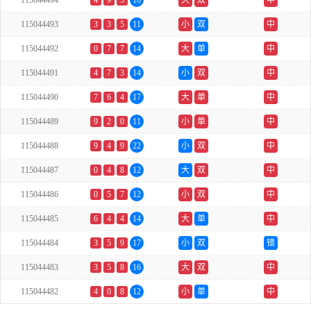
115044494
4
9
5
18
大
双
中
115044493
3
3
5
11
小
双
中
115044492
0
7
7
14
大
单
中
115044491
4
7
3
14
小
双
中
115044490
7
6
4
17
大
单
中
115044489
9
2
0
11
小
单
中
115044488
9
4
9
22
小
双
中
115044487
0
4
8
12
大
双
中
115044486
0
5
7
12
小
双
中
115044485
6
4
4
14
大
单
中
115044484
3
5
9
17
小
双
错
115044483
3
5
8
16
大
双
中
115044482
4
0
8
12
小
单
中