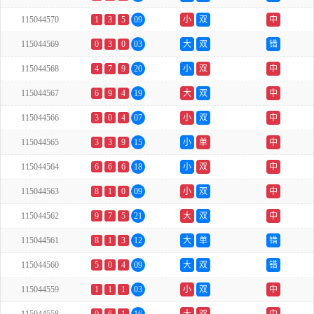
115044570
1
3
5
09
小
双
中
115044569
0
3
0
03
大
双
错
115044568
4
7
9
20
小
双
中
115044567
6
9
4
19
大
双
中
115044566
3
0
4
07
小
双
中
115044565
3
3
9
15
小
单
中
115044564
6
6
6
18
小
双
中
115044563
8
1
0
09
小
双
中
115044562
9
7
5
21
大
双
中
115044561
8
1
3
12
大
单
错
115044560
5
0
4
09
大
双
错
115044559
1
1
1
03
小
双
中