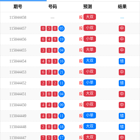
期号
号码
预测
结果
大双
115044458
---
殺
---
小双
115044457
0
5
0
05
殺
中
小单
115044456
6
4
9
19
殺
中
大单
115044455
3
1
0
04
殺
中
大双
115044454
4
9
3
16
殺
错
小双
115044453
6
7
8
21
殺
中
小单
115044452
2
7
2
11
殺
错
大双
115044451
3
0
1
04
殺
中
小双
115044450
4
4
1
09
殺
中
小单
115044449
4
1
6
11
殺
错
大双
115044448
2
8
8
18
殺
错
大双
115044447
7
5
5
17
殺
中