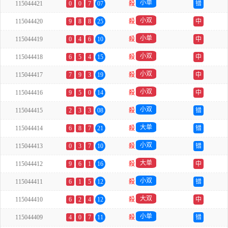
小单
115044421
0
0
7
07
殺
错
小双
115044420
9
8
8
25
殺
中
小单
115044419
0
4
6
10
殺
中
小双
115044418
6
5
4
15
殺
中
小双
115044417
7
9
3
19
殺
中
小双
115044416
9
5
0
14
殺
中
小双
115044415
2
3
3
08
殺
错
大单
115044414
6
8
7
21
殺
错
小双
115044413
0
3
7
10
殺
错
大单
115044412
9
6
1
16
殺
中
小双
115044411
6
1
5
12
殺
错
大双
115044410
6
2
4
12
殺
中
小单
115044409
4
0
7
11
殺
错