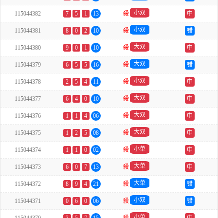
小双
115044382
7
5
1
13
殺
中
小双
115044381
8
0
2
10
殺
错
大双
115044380
9
0
1
10
殺
中
大双
115044379
6
5
5
16
殺
错
小双
115044378
2
5
4
11
殺
中
大双
115044377
6
4
0
10
殺
中
大双
115044376
1
1
4
06
殺
中
大双
115044375
1
2
5
08
殺
中
小单
115044374
1
1
0
02
殺
中
大单
115044373
6
0
7
13
殺
中
大单
115044372
8
9
4
21
殺
错
小双
115044371
0
6
0
06
殺
错
小单