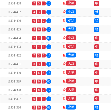
小单
115044408
7
5
4
16
殺
中
小双
115044407
4
3
3
10
殺
错
小双
115044406
0
5
7
12
殺
错
大双
115044405
9
6
1
16
殺
错
小双
115044404
7
2
0
09
殺
中
小双
115044403
7
4
8
19
殺
中
大单
115044402
7
3
7
17
殺
错
大双
115044401
0
3
8
11
殺
中
大单
115044400
2
8
6
16
殺
中
小单
115044399
5
0
1
06
殺
中
大单
115044398
2
8
2
12
殺
中
大单
115044397
9
1
3
13
殺
中
小单
115044396
3
0
0
03
殺
错