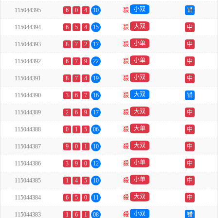
小双
115044395
6
0
4
10
殺
错
大双
115044394
6
5
4
15
殺
中
小单
115044393
8
7
2
17
殺
中
小单
115044392
6
7
9
22
殺
中
小双
115044391
8
7
4
19
殺
中
大双
115044390
3
6
7
16
殺
错
大双
115044389
2
6
9
17
殺
中
大单
115044388
0
1
5
06
殺
中
大双
115044387
9
0
1
10
殺
中
小单
115044386
3
9
0
12
殺
中
小单
115044385
1
4
5
10
殺
中
大双
115044384
6
5
0
11
殺
中
小双
115044383
1
6
1
08
殺
错