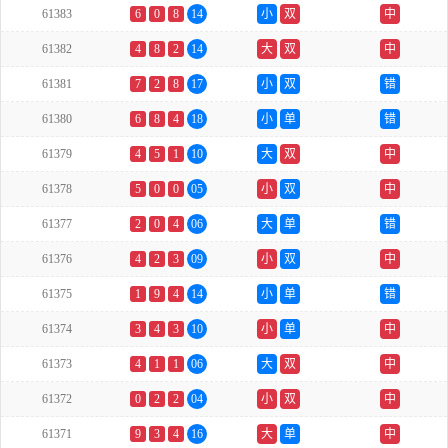
61383
6
0
8
14
小
双
中
61382
4
8
2
14
大
双
中
61381
7
2
8
17
小
双
错
61380
6
8
4
18
小
单
错
61379
4
5
1
10
大
双
中
61378
5
0
0
05
小
双
中
61377
2
0
4
06
大
单
错
61376
4
2
3
09
小
双
中
61375
1
9
4
14
小
单
错
61374
3
4
3
10
小
单
中
61373
4
1
1
06
大
双
中
61372
0
2
2
04
小
双
中
61371
9
3
4
16
大
单
中