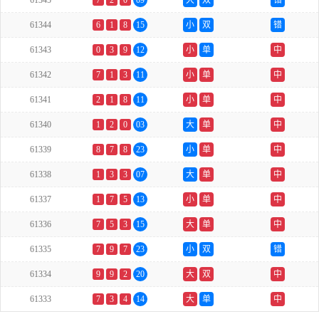
61345
7
2
0
09
大
双
错
61344
6
1
8
15
小
双
错
61343
0
3
9
12
小
单
中
61342
7
1
3
11
小
单
中
61341
2
1
8
11
小
单
中
61340
1
2
0
03
大
单
中
61339
8
7
8
23
小
单
中
61338
1
3
3
07
大
单
中
61337
1
7
5
13
小
单
中
61336
7
5
3
15
大
单
中
61335
7
9
7
23
小
双
错
61334
9
9
2
20
大
双
中
61333
7
3
4
14
大
单
中