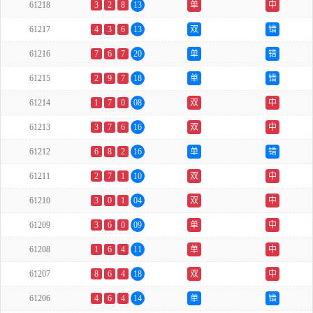
61218
3
2
8
13
单
中
61217
4
3
6
13
双
错
61216
7
6
7
20
单
错
61215
2
9
7
18
单
错
61214
1
7
0
08
双
中
61213
3
7
6
16
双
中
61212
6
8
2
16
单
错
61211
2
7
1
10
双
中
61210
3
0
1
04
双
中
61209
3
6
0
09
单
中
61208
1
6
4
11
单
中
61207
8
6
4
18
双
中
61206
4
6
4
14
单
错