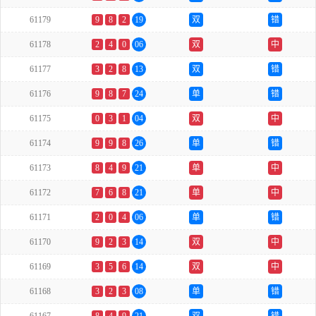
61179
9
8
2
19
双
错
61178
2
4
0
06
双
中
61177
3
2
8
13
双
错
61176
9
8
7
24
单
错
61175
0
3
1
04
双
中
61174
9
9
8
26
单
错
61173
8
4
9
21
单
中
61172
7
6
8
21
单
中
61171
2
0
4
06
单
错
61170
9
2
3
14
双
中
61169
3
5
6
14
双
中
61168
3
2
3
08
单
错