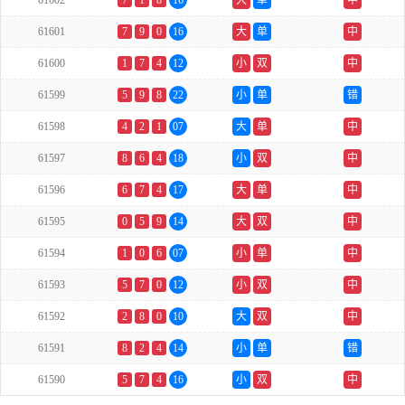
61602
7
1
8
16
大
单
中
61601
7
9
0
16
大
单
中
61600
1
7
4
12
小
双
中
61599
5
9
8
22
小
单
错
61598
4
2
1
07
大
单
中
61597
8
6
4
18
小
双
中
61596
6
7
4
17
大
单
中
61595
0
5
9
14
大
双
中
61594
1
0
6
07
小
单
中
61593
5
7
0
12
小
双
中
61592
2
8
0
10
大
双
中
61591
8
2
4
14
小
单
错
61590
5
7
4
16
小
双
中