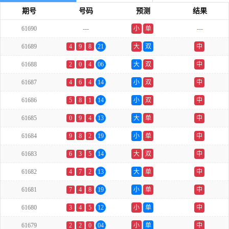
期号
号码
预测
结果
61690
---
小
单
---
61689
4
9
8
21
大
双
中
61688
2
0
4
06
大
双
中
61687
4
6
4
14
小
双
中
61686
5
8
1
14
小
双
中
61685
0
9
4
13
大
单
中
61684
9
8
2
19
小
单
中
61683
6
3
5
14
大
双
中
61682
4
7
2
13
大
单
中
61681
7
4
8
19
小
单
中
61680
3
4
5
12
小
单
中
61679
2
2
0
04
小
单
中