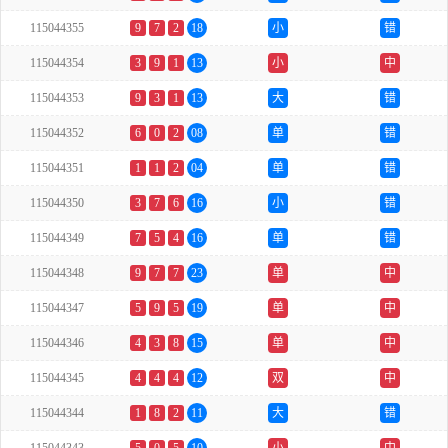
115044355
9
7
2
18
小
错
115044354
3
9
1
13
小
中
115044353
9
3
1
13
大
错
115044352
6
0
2
08
单
错
115044351
1
1
2
04
单
错
115044350
3
7
6
16
小
错
115044349
7
5
4
16
单
错
115044348
9
7
7
23
单
中
115044347
5
9
5
19
单
中
115044346
4
3
8
15
单
中
115044345
4
4
4
12
双
中
115044344
1
8
2
11
大
错