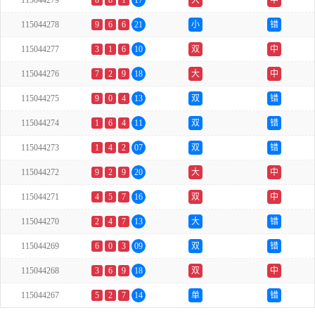
115044279
8
8
1
17
大
中
115044278
9
6
6
21
小
错
115044277
3
1
6
10
双
中
115044276
7
2
9
18
大
中
115044275
9
0
4
13
双
错
115044274
1
6
4
11
双
错
115044273
1
4
2
07
双
错
115044272
9
2
9
20
大
中
115044271
4
5
7
16
双
中
115044270
2
4
7
13
大
错
115044269
6
0
3
09
双
错
115044268
3
6
9
18
双
中
115044267
5
2
7
14
单
错