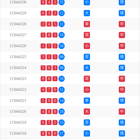
115044330
8
4
3
15
小
错
115044329
6
3
3
12
大
错
115044328
2
4
5
11
单
中
115044327
5
8
5
18
双
中
115044326
1
7
2
10
小
中
115044325
3
1
5
09
双
错
115044324
5
0
3
08
大
错
115044323
9
8
1
18
双
中
115044322
4
7
0
11
小
中
115044321
5
0
9
14
单
错
115044320
4
6
8
18
大
中
115044319
6
7
2
15
双
错
115044318
8
9
0
17
小
错