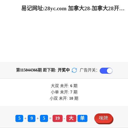
易记网址:28yc.com 加拿大28-加拿大28开奖结果预测官网|pc走势最新预测_专注研究!
第
115044366
期 距下期:
开奖中
广告开关：
大双
未开:
6
期
小单
未开:
7
期
小双
未开:
10
期
5
9
5
19
大
单
咪牌
+
+
=
-