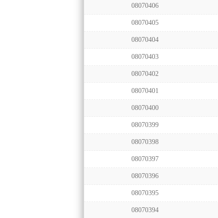
08070406
08070405
08070404
08070403
08070402
08070401
08070400
08070399
08070398
08070397
08070396
08070395
08070394