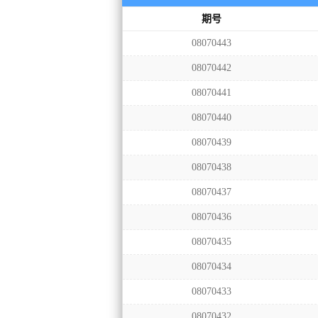
期号
08070443
08070442
08070441
08070440
08070439
08070438
08070437
08070436
08070435
08070434
08070433
08070432