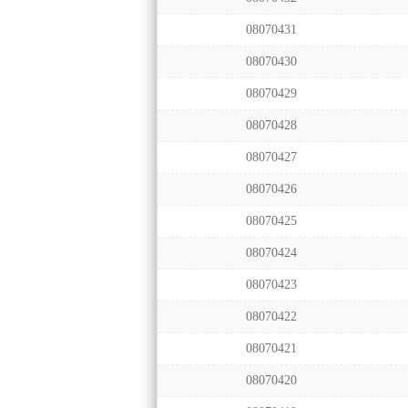
08070431
08070430
08070429
08070428
08070427
08070426
08070425
08070424
08070423
08070422
08070421
08070420