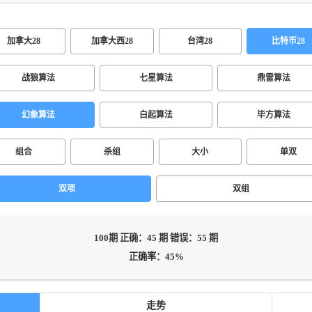
加拿大28
加拿大西28
台湾28
比特币28
战狼算法
七星算法
鼎雷算法
幻象算法
白起算法
毕方算法
组合
杀组
大小
单双
双项
双组
100期 正确：45 期 错误：55 期
正确率：45%
走势