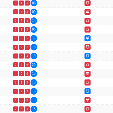
06
双
0
1
5
09
单
0
4
5
14
双
6
7
1
06
双
0
1
5
12
单
7
0
5
18
双
4
7
7
19
双
9
6
4
20
双
7
7
6
15
单
4
5
6
18
双
8
1
9
13
双
8
2
3
15
单
1
6
8
18
双
7
6
5