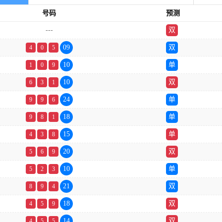
号码
预测
---
双
09
双
4
0
5
10
单
1
0
9
10
双
6
3
1
24
单
9
9
6
18
单
9
8
1
15
单
4
3
8
20
双
5
6
9
10
单
5
2
3
21
双
8
9
4
18
双
4
5
9
14
双
4
5
5