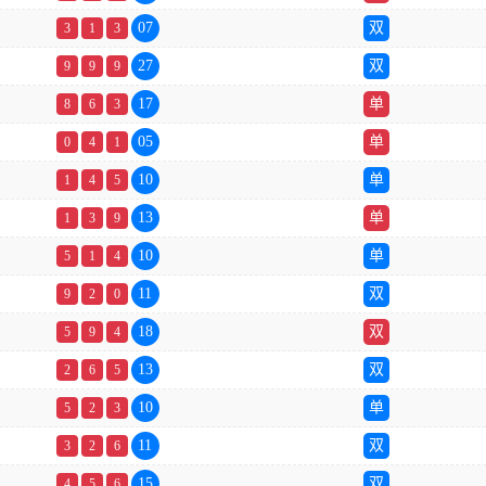
07
双
3
1
3
27
双
9
9
9
17
单
8
6
3
05
单
0
4
1
10
单
1
4
5
13
单
1
3
9
10
单
5
1
4
11
双
9
2
0
18
双
5
9
4
13
双
2
6
5
10
单
5
2
3
11
双
3
2
6
15
双
4
5
6