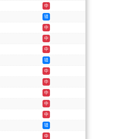
中
错
中
中
中
错
中
中
中
中
中
错
中