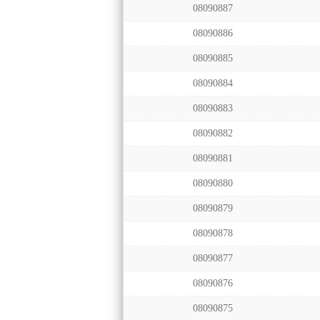
08090887
08090886
08090885
08090884
08090883
08090882
08090881
08090880
08090879
08090878
08090877
08090876
08090875