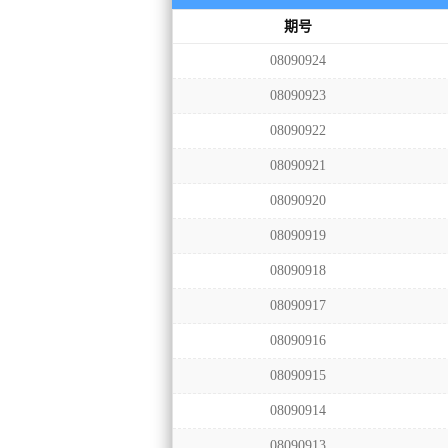
期号
08090924
08090923
08090922
08090921
08090920
08090919
08090918
08090917
08090916
08090915
08090914
08090913