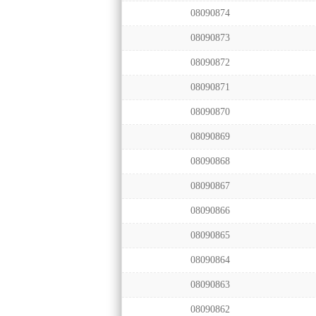
08090874
08090873
08090872
08090871
08090870
08090869
08090868
08090867
08090866
08090865
08090864
08090863
08090862