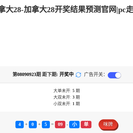
m 加拿大28-加拿大28开奖结果预测官网|p
第
08090923
期 距下期:
00
分
45
秒
广告开关：
大单
未开:
5
期
大双
未开:
3
期
小双
未开:
1
期
4
+
0
+
5
=
09
-
小
单
咪牌