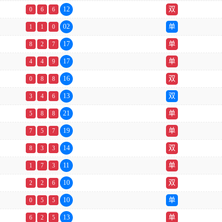
12
双
0
6
6
02
单
1
1
0
17
单
8
2
7
17
单
4
4
9
16
双
0
8
8
13
双
3
4
6
21
单
5
8
8
19
单
7
5
7
14
双
8
3
3
11
单
1
7
3
10
双
2
2
6
10
单
0
5
5
13
单
6
2
5