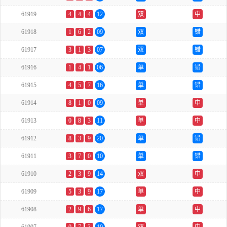
61919
4
4
4
12
双
中
61918
1
6
2
09
双
错
61917
3
1
3
07
双
错
61916
1
4
1
06
单
错
61915
4
5
7
16
单
错
61914
8
1
0
09
单
中
61913
0
8
3
11
单
中
61912
8
3
9
20
单
错
61911
3
7
0
10
单
错
61910
2
3
9
14
双
中
61909
5
3
9
17
单
中
61908
2
9
6
17
单
中