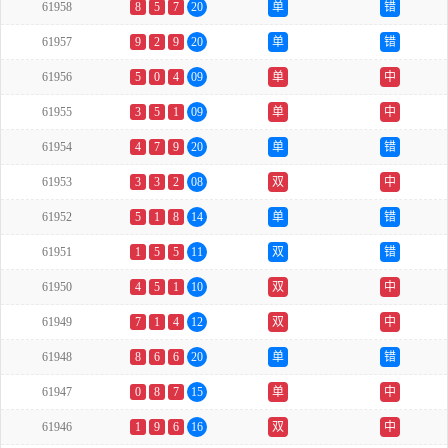
61958
8
5
7
20
单
错
61957
9
2
9
20
单
错
61956
5
0
4
09
单
中
61955
3
5
1
09
单
中
61954
4
7
9
20
单
错
61953
3
3
2
08
双
中
61952
5
1
8
14
单
错
61951
1
5
5
11
双
错
61950
4
5
1
10
双
中
61949
7
1
4
12
双
中
61948
8
6
6
20
单
错
61947
0
8
7
15
单
中
61946
1
9
6
16
双
中