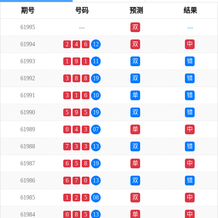
期号
号码
预测
结果
61995
---
双
---
61994
2
4
6
12
双
中
61993
1
9
1
11
双
错
61992
3
8
8
19
双
错
61991
3
1
6
10
单
错
61990
5
9
5
19
双
错
61989
0
4
3
07
单
中
61988
7
3
3
13
双
错
61987
6
5
8
19
单
中
61986
6
7
0
13
双
错
61985
1
2
5
08
双
中
61984
0
8
5
13
单
中