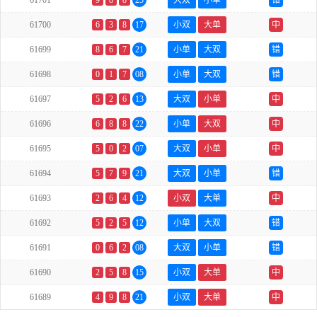
61701
9
8
8
25
大双
小单
错
61700
6
3
8
17
小双
大单
中
61699
8
6
7
21
小单
大双
错
61698
0
1
7
08
小单
大双
错
61697
5
2
6
13
大双
小单
中
61696
6
8
8
22
小单
大双
中
61695
5
0
2
07
大双
小单
中
61694
5
7
9
21
大双
小单
错
61693
2
6
4
12
小双
大单
中
61692
5
2
5
12
小单
大双
错
61691
0
6
2
08
大双
小单
错
61690
2
5
8
15
小双
大单
中
61689
4
9
8
21
小双
大单
中