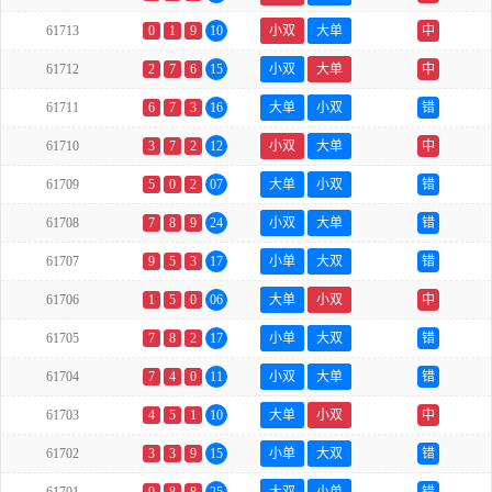
61713
0
1
9
10
小双
大单
中
61712
2
7
6
15
小双
大单
中
61711
6
7
3
16
大单
小双
错
61710
3
7
2
12
小双
大单
中
61709
5
0
2
07
大单
小双
错
61708
7
8
9
24
小双
大单
错
61707
9
5
3
17
小单
大双
错
61706
1
5
0
06
大单
小双
中
61705
7
8
2
17
小单
大双
错
61704
7
4
0
11
小双
大单
错
61703
4
5
1
10
大单
小双
中
61702
3
3
9
15
小单
大双
错