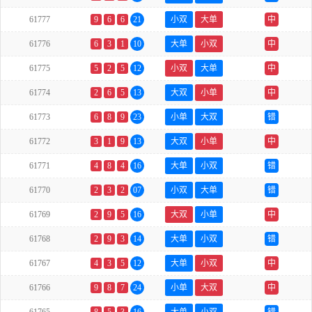
61777
9
6
6
21
小双
大单
中
61776
6
3
1
10
大单
小双
中
61775
5
2
5
12
小双
大单
中
61774
2
6
5
13
大双
小单
中
61773
6
8
9
23
小单
大双
错
61772
3
1
9
13
大双
小单
中
61771
4
8
4
16
大单
小双
错
61770
2
3
2
07
小双
大单
错
61769
2
9
5
16
大双
小单
中
61768
2
9
3
14
大单
小双
错
61767
4
3
5
12
大单
小双
中
61766
9
8
7
24
小单
大双
中