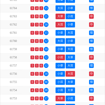
61765
8
5
3
16
大单
小双
错
61764
9
4
2
15
大双
小单
错
61763
3
9
9
21
大单
小双
中
61762
7
3
6
16
大双
小单
中
61761
6
7
2
15
小单
大双
错
61760
9
0
3
12
大双
小单
错
61759
5
4
1
10
小单
大双
错
61758
3
5
4
12
小双
大单
中
61757
5
1
6
12
小单
大双
错
61756
6
5
7
18
小单
大双
中
61755
0
0
0
00
小双
大单
错
61754
4
5
0
09
小双
大单
错
61753
6
8
3
17
大单
小双
中