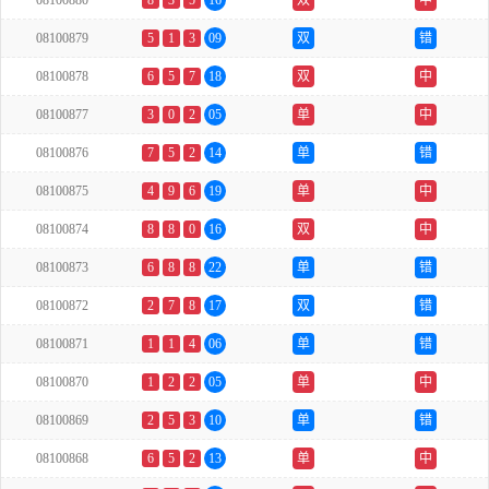
08100880
8
3
5
16
双
中
08100879
5
1
3
09
双
错
08100878
6
5
7
18
双
中
08100877
3
0
2
05
单
中
08100876
7
5
2
14
单
错
08100875
4
9
6
19
单
中
08100874
8
8
0
16
双
中
08100873
6
8
8
22
单
错
08100872
2
7
8
17
双
错
08100871
1
1
4
06
单
错
08100870
1
2
2
05
单
中
08100869
2
5
3
10
单
错
08100868
6
5
2
13
单
中