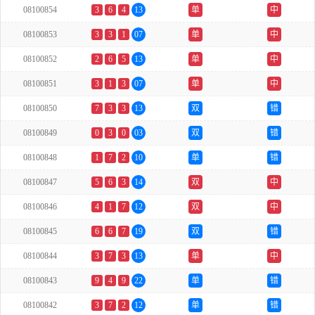
08100854
3
6
4
13
单
中
08100853
3
3
1
07
单
中
08100852
2
6
5
13
单
中
08100851
3
1
3
07
单
中
08100850
7
3
3
13
双
错
08100849
0
3
0
03
双
错
08100848
1
7
2
10
单
错
08100847
5
6
3
14
双
中
08100846
4
1
7
12
双
中
08100845
6
6
7
19
双
错
08100844
3
7
3
13
单
中
08100843
9
4
9
22
单
错
08100842
3
7
2
12
单
错