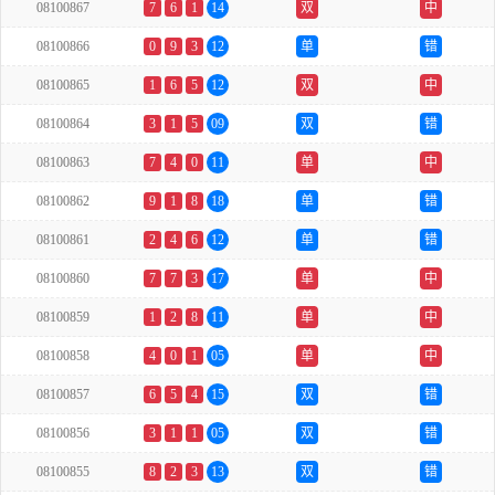
08100867
7
6
1
14
双
中
08100866
0
9
3
12
单
错
08100865
1
6
5
12
双
中
08100864
3
1
5
09
双
错
08100863
7
4
0
11
单
中
08100862
9
1
8
18
单
错
08100861
2
4
6
12
单
错
08100860
7
7
3
17
单
中
08100859
1
2
8
11
单
中
08100858
4
0
1
05
单
中
08100857
6
5
4
15
双
错
08100856
3
1
1
05
双
错
08100855
8
2
3
13
双
错