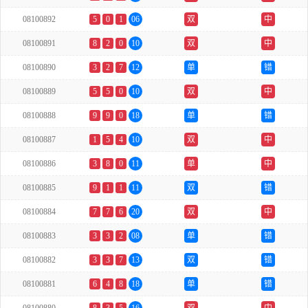
08100892
5
0
1
06
双
中
08100891
8
2
0
10
双
中
08100890
3
2
7
12
单
错
08100889
5
5
0
10
双
中
08100888
9
9
0
18
单
错
08100887
1
5
4
10
双
中
08100886
3
8
0
11
单
中
08100885
9
1
1
11
双
错
08100884
7
7
6
20
双
中
08100883
3
3
2
08
单
错
08100882
3
3
7
13
双
错
08100881
6
4
8
18
单
错