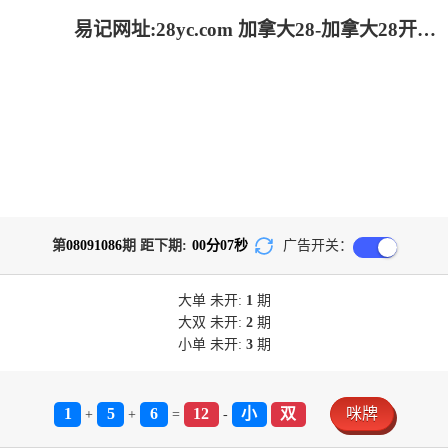
易记网址:28yc.com 加拿大28-加拿大28开奖结果预测官网|pc走势最新预测_专注研究!
第
08091086
期 距下期:
00
分
07
秒
广告开关：
大单
未开:
1
期
大双
未开:
2
期
小单
未开:
3
期
1
5
6
12
小
双
咪牌
+
+
=
-