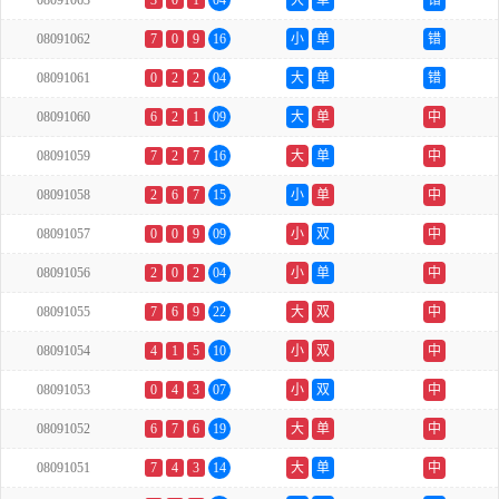
08091063
3
0
1
04
大
单
错
08091062
7
0
9
16
小
单
错
08091061
0
2
2
04
大
单
错
08091060
6
2
1
09
大
单
中
08091059
7
2
7
16
大
单
中
08091058
2
6
7
15
小
单
中
08091057
0
0
9
09
小
双
中
08091056
2
0
2
04
小
单
中
08091055
7
6
9
22
大
双
中
08091054
4
1
5
10
小
双
中
08091053
0
4
3
07
小
双
中
08091052
6
7
6
19
大
单
中
08091051
7
4
3
14
大
单
中