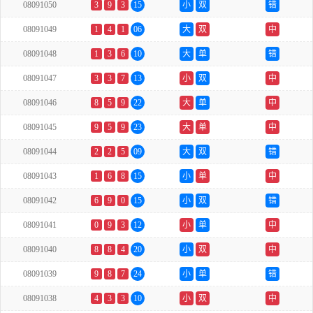
08091050
3
9
3
15
小
双
错
08091049
1
4
1
06
大
双
中
08091048
1
3
6
10
大
单
错
08091047
3
3
7
13
小
双
中
08091046
8
5
9
22
大
单
中
08091045
9
5
9
23
大
单
中
08091044
2
2
5
09
大
双
错
08091043
1
6
8
15
小
单
中
08091042
6
9
0
15
小
双
错
08091041
0
9
3
12
小
单
中
08091040
8
8
4
20
小
双
中
08091039
9
8
7
24
小
单
错
08091038
4
3
3
10
小
双
中